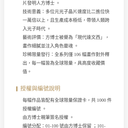
片發明人方博士 。
技術意義：多位元光子晶片速度比二進位快
一萬倍以上，且生產成本極低，帶領人類跨
入光子時代 。
藝術評價：方博士被譽為「現代達文西」，
畫作細膩並注入角色靈魂 。
珍稀限量發行：全系列僅 106 幅畫作對外釋
出，每一幅皆為全球限量，具高度收藏價
值。
授權與編號說明
每幅作品皆配有全球限量保證卡，共 1000 件
授權編號 。
由方博士親筆簽名授權 。
編號分配：01-100 號由方博士保留 ；101-