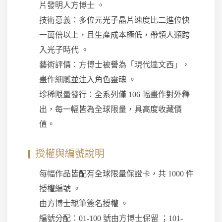
片發明人方博士 。
技術意義：多位元光子晶片速度比二進位快
一萬倍以上，且生產成本極低，帶領人類跨
入光子時代 。
藝術評價：方博士被譽為「現代達文西」，
畫作細膩並注入角色靈魂 。
珍稀限量發行：全系列僅 106 幅畫作對外釋
出，每一幅皆為全球限量，具高度收藏價
值。
授權與編號說明
每幅作品皆配有全球限量保證卡，共 1000 件
授權編號 。
由方博士親筆簽名授權 。
編號分配：01-100 號由方博士保留 ；101-