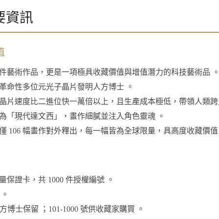
要資訊
值
件藝術作品，更是一項極具收藏價值與增值潛力的科技藝術品 
革命性多位元光子晶片發明人方博士 。
晶片速度比二進位快一萬倍以上，且生產成本極低，帶領人類跨
為「現代達文西」，畫作細膩並注入角色靈魂 。
僅 106 幅畫作對外釋出，每一幅皆為全球限量，具高度收藏價值
保證卡，共 1000 件授權編號 。
 。
由方博士保留 ；101-1000 號供收藏家購買 。