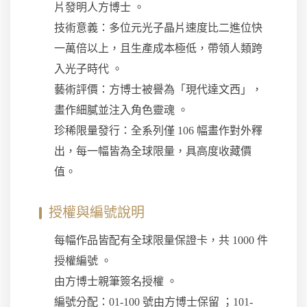
片發明人方博士 。
技術意義：多位元光子晶片速度比二進位快
一萬倍以上，且生產成本極低，帶領人類跨
入光子時代 。
藝術評價：方博士被譽為「現代達文西」，
畫作細膩並注入角色靈魂 。
珍稀限量發行：全系列僅 106 幅畫作對外釋
出，每一幅皆為全球限量，具高度收藏價
值。
授權與編號說明
每幅作品皆配有全球限量保證卡，共 1000 件
授權編號 。
由方博士親筆簽名授權 。
編號分配：01-100 號由方博士保留 ；101-