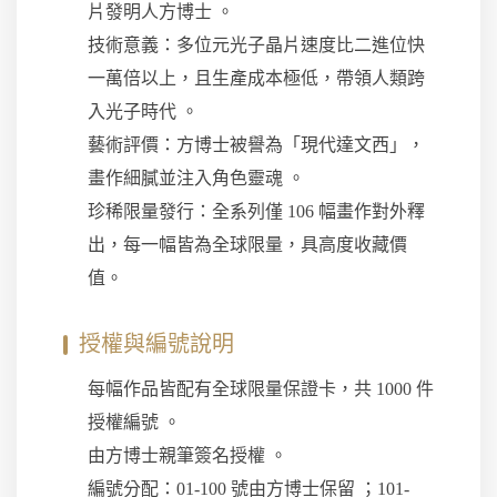
片發明人方博士 。
技術意義：多位元光子晶片速度比二進位快
一萬倍以上，且生產成本極低，帶領人類跨
入光子時代 。
藝術評價：方博士被譽為「現代達文西」，
畫作細膩並注入角色靈魂 。
珍稀限量發行：全系列僅 106 幅畫作對外釋
出，每一幅皆為全球限量，具高度收藏價
值。
授權與編號說明
每幅作品皆配有全球限量保證卡，共 1000 件
授權編號 。
由方博士親筆簽名授權 。
編號分配：01-100 號由方博士保留 ；101-